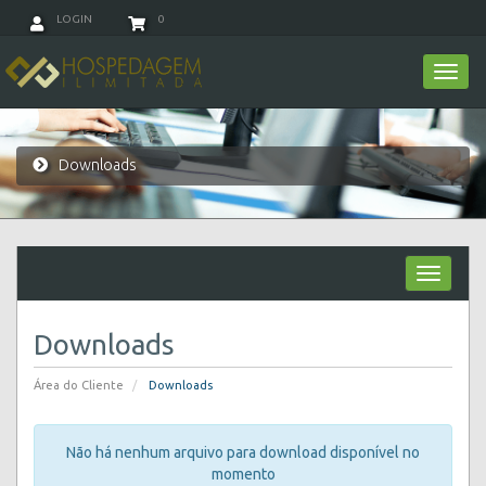
LOGIN
0
Toggl
navig
Downloads
Toggle
navigati
Downloads
Área do Cliente
Downloads
Não há nenhum arquivo para download disponível no
momento